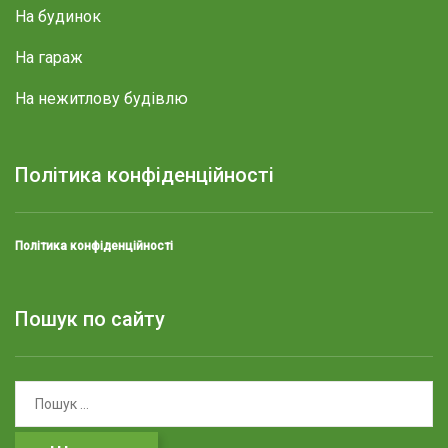
На будинок
На гараж
На нежитлову будівлю
Політика конфіденційності
Політика конфіденційності
Пошук по сайту
П
о
ш
у