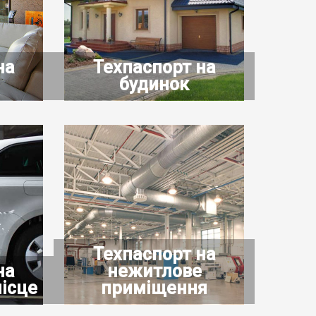
на
Техпаспорт на
будинок
Техпаспорт на
на
нежитлове
ісце
приміщення