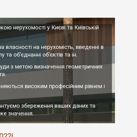
нкою нерухомості у Києві та Київській
а власності на нерухомість, введенні в
 та об’єднанні об’єктів та ін.
оруди з метою визначення геометричних
та.
різняються високим професійним рівнем і
рантуємо збереження ваших даних та
ике значення.
022!