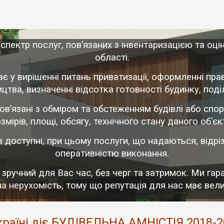
пектр послуг, пов’язаних з інвентаризацією та оці
області.
ає у вирішенні питань приватизації, оформленні прав
тва, визначенні відсотка готовності будинку, поділу
 пов’язані з обміром та обстеженням будівлі або сп
змірів, площі, обсягу, технічного стану даного об’єк
їв доступні, при цьому послуги, що надаються, від
оперативністю виконання.
 зручний для Вас час, без черг та затримок. Ми га
а нерухомість, тому що репутація для нас має вел
країні діє БУДІВЕЛЬНА АМНІСТІЯ 2018-2