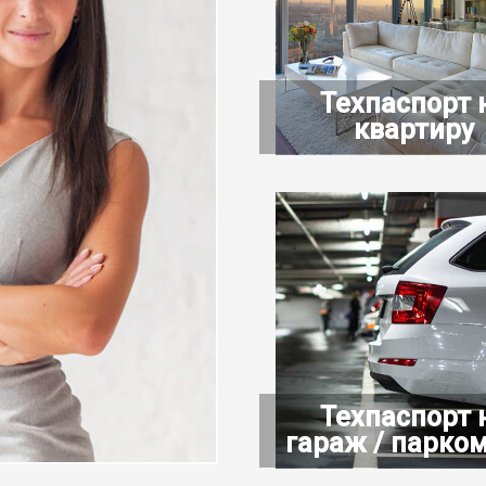
Техпаспорт 
квартиру
Техпаспорт 
гараж / парком