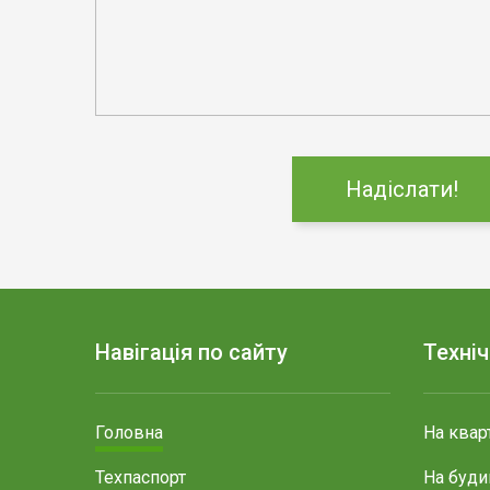
Навігація по сайту
Техні
Головна
На квар
Техпаспорт
На буди