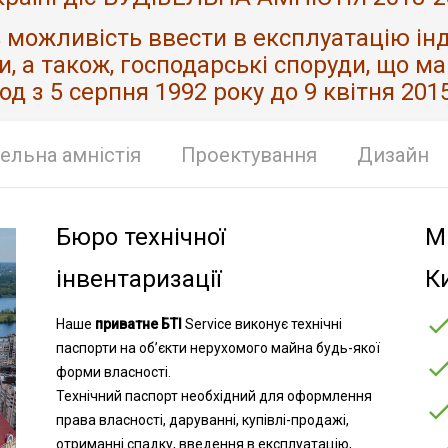
ь можливість ввести в експлуатацію інд
и, а також, господарські споруди, що м
од з 5 серпня 1992 року до 9 квітня 201
ельна амністія
Проектування
Дизайн
Бюро технічної
М
інвентаризації
К
Наше
приватне БТІ
Service виконує технічні
паспорти на об’єкти нерухомого майна будь-якої
форми власності.
Технічний паспорт необхідний для оформлення
права власності, даруванні, купівлі-продажі,
отриманні спадку, введення в експлуатацію,