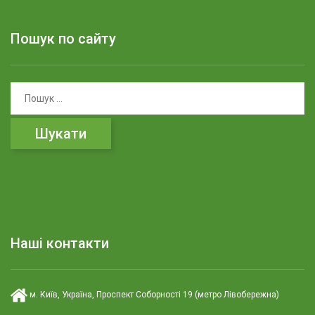
Пошук по сайту
П
о
ш
у
к
:
Наші контакти
м. Київ, Україна, Проспект Соборності 19 (метро Лівобережна)