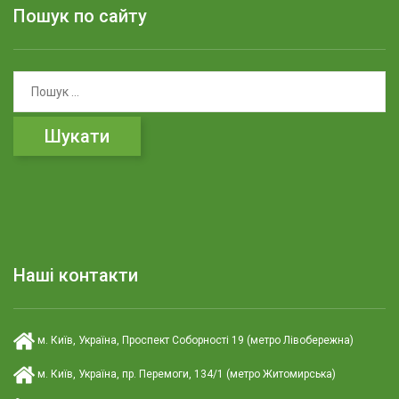
Пошук по сайту
П
о
ш
у
к
:
Наші контакти
м. Київ, Україна, Проспект Соборності 19 (метро Лівобережна)
м. Київ, Україна, пр. Перемоги, 134/1 (метро Житомирська)