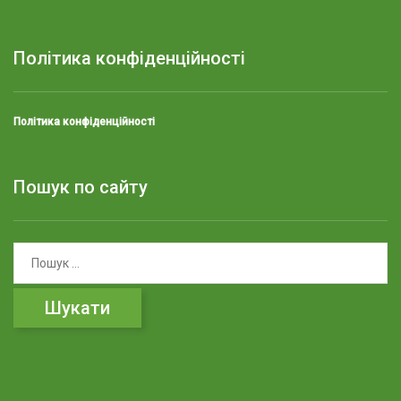
Політика конфіденційності
Політика конфіденційності
Пошук по сайту
П
о
ш
у
к
: