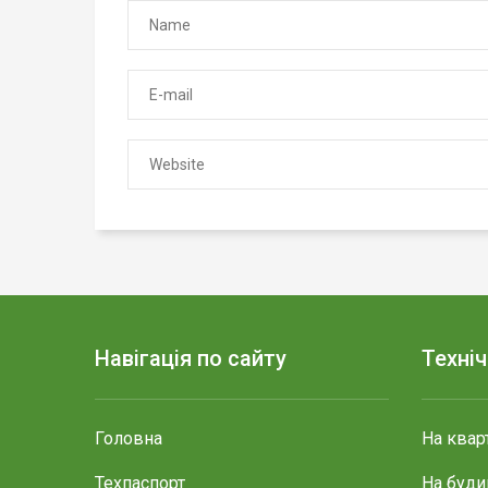
Навігація по сайту
Техні
Головна
На квар
Техпаспорт
На буди