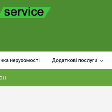
інка нерухомості
Додаткові послуги
йон